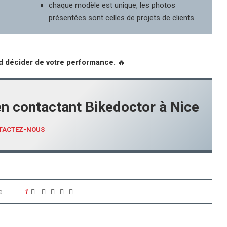
chaque modèle est unique, les photos
présentées sont celles de projets de clients.
rd décider de votre performance.
🔥
en contactant Bikedoctor à Nice
TACTEZ-NOUS
e
1