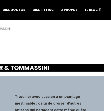
BIKE DOCTOR
BIKE FITTING
A PROPOS
LE BLOG
ASSINI
R & TOMMASSINI
Travailler avec passion a un avantage
inestimable : celui de croiser d’autres
artisans qui partagent cette même quête