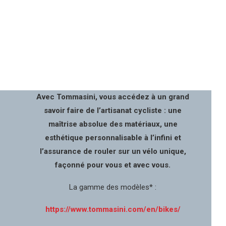
Avec Tommasini, vous accédez à un grand
savoir faire de l’artisanat cycliste : une
maîtrise absolue des matériaux, une
esthétique personnalisable à l’infini et
l’assurance de rouler sur un vélo unique,
façonné pour vous et avec vous.
La gamme des modèles* :
https://www.tommasini.com/en/bikes/