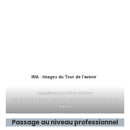
INA : Images du Tour de l’avenir
:
https://www.ina.fr/ina-eclaire-
actu/video/paf05078815/bourges-tour-avenir-et-tour-de-
france
Passage au niveau professionnel